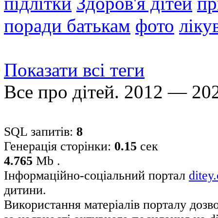
підлітки
Здоров'я дітей
пр
поради батькам
фото
ліку
Показати всі теги
Все про дітей. 2012 — 20
SQL запитів:
8
Генерація сторінки:
0.15
сек
4.765
Mb .
Інформаційно-соціальний портал
ditey
дитини.
Використання матеріалів порталу дозв