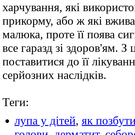
харчування, які використ
прикорму, або ж які вжива
малюка, проте її поява си
все гаразд зі здоров'ям. 
поставитися до її лікуван
серйозних наслідків.
Теги:
лупа у дітей
,
як позбут
голови
,
дерматит
,
себор