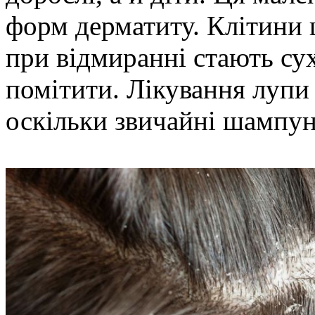
форм дерматиту. Клітини ш
при відмиранні стають су
помітити. Лікування лупи
оскільки звичайні шампуні