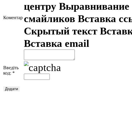
центру
Выравнивание 
смайликов
Вставка с
Коментар
Скрытый текст
Встав
Вставка email
Введіть
код:
*