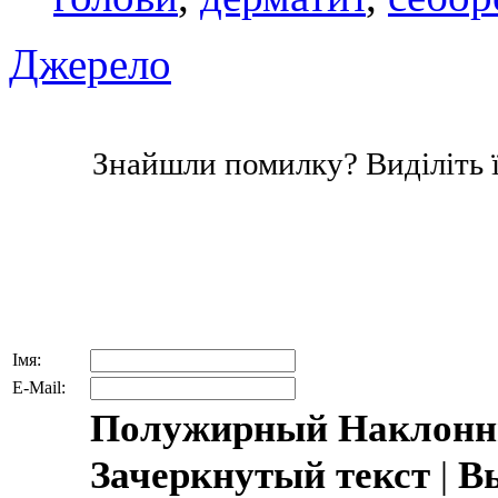
Джерело
Знайшли помилку? Виділіть ї
Імя:
E-Mail:
Полужирный
Наклонн
Зачеркнутый текст
|
В