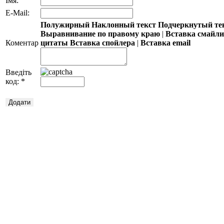
Імя:
E-Mail:
Полужирный
Наклонный текст
Подчеркнутый те
Выравнивание по правому краю
|
Вставка смайл
Коментар
цитаты
Вставка спойлера
|
Вставка email
Введіть
код:
*