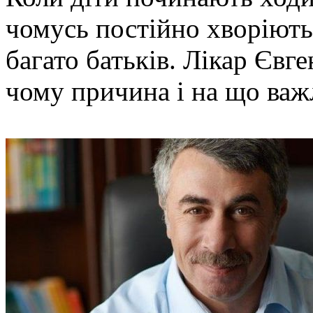
чомусь постійно хворіют
багато батьків. Лікар Євг
чому причина і на що важ