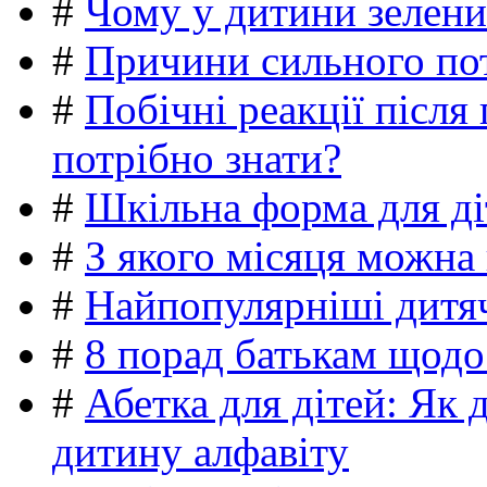
#
Чому у дитини зелени
#
Причини сильного пот
#
Побічні реакції післ
потрібно знати?
#
Шкільна форма для ді
#
З якого місяця можна
#
Найпопулярніші дитяч
#
8 порад батькам щодо
#
Абетка для дітей: Як 
дитину алфавіту