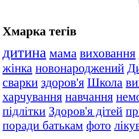
Хмарка тегів
дитина
мама
виховання
жінка
новонароджений
Ди
сварки
здоров'я
Школа
ви
харчування
навчання
нем
підлітки
Здоров'я дітей
пр
поради батькам
фото
ліку