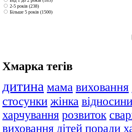
Від 1 до 2 років (183)
2-5 років (238)
Більше 5 років (1500)
Хмарка тегів
дитина
мама
виховання
стосунки
жінка
відносин
харчування
розвиток
свар
виховання дітей
поради
х