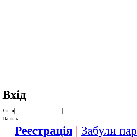
Вхід
Логін
Пароль
Реєстрація
|
Забули па