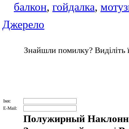
балкон
,
гойдалка
,
мотуз
Джерело
Знайшли помилку? Виділіть ї
Імя:
E-Mail:
Полужирный
Наклонн