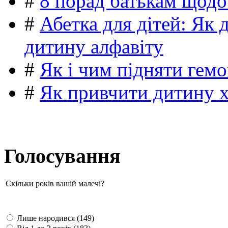
#
8 порад батькам щодо
#
Абетка для дітей: Як 
дитину алфавіту
#
Як і чим підняти гемо
#
Як привчити дитину 
Голосування
Скільки років вашій малечі?
Лише народився (149)