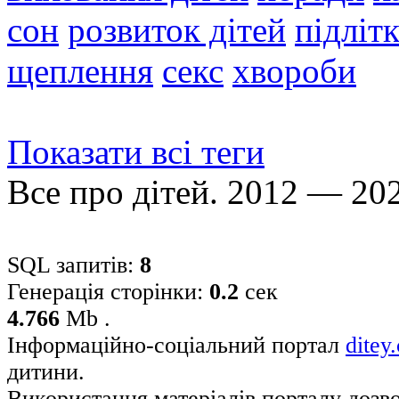
сон
розвиток дітей
підліт
щеплення
секс
хвороби
Показати всі теги
Все про дітей. 2012 — 20
SQL запитів:
8
Генерація сторінки:
0.2
сек
4.766
Mb .
Інформаційно-соціальний портал
ditey
дитини.
Використання матеріалів порталу дозв