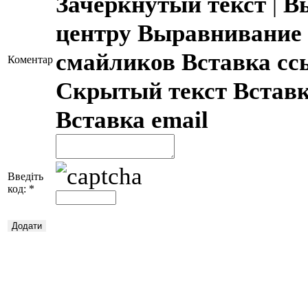
Зачеркнутый текст
|
В
центру
Выравнивание 
смайликов
Вставка с
Коментар
Скрытый текст
Встав
Вставка email
Введіть
код:
*