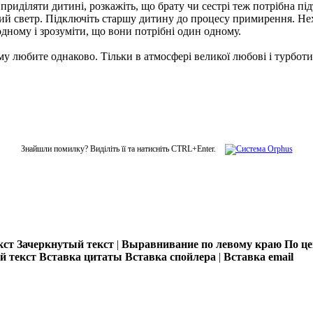
 приділяти дитині, розкажіть, що брату чи сестрі теж потрібна 
вий светр. Підключіть старшу дитину до процесу примирення. Нех
дному і зрозуміти, що вони потрібні один одному.
чому любите однаково. Тільки в атмосфері великої любові і турбо
Знайшли помилку? Виділіть її та натисніть CTRL+Enter.
кст
Зачеркнутый текст
|
Выравнивание по левому краю
По ц
 текст
Вставка цитаты
Вставка спойлера
|
Вставка email