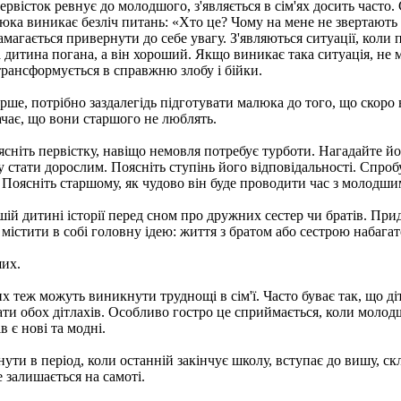
рвісток ревнує до молодшого, з'являється в сім'ях досить часто.
малюка виникає безліч питань: «Хто це? Чому на мене не звертают
магається привернути до себе увагу. З'являються ситуації, коли
 дитина погана, а він хороший. Якщо виникає така ситуація, не 
трансформується в справжню злобу і бійки.
е, потрібно заздалегідь підготувати малюка до того, що скоро в
начає, що вони старшого не люблять.
ніть первістку, навіщо немовля потребує турботи. Нагадайте йом
стати дорослим. Поясніть ступінь його відповідальності. Спроб
 Поясніть старшому, як чудово він буде проводити час з молодшим
ій дитині історії перед сном про дружних сестер чи братів. При
 містити в собі головну ідею: життя з братом або сестрою набагат
ших.
 теж можуть виникнути труднощі в сім'ї. Часто буває так, що діт
ати обох дітлахів. Особливо гостро це сприймається, коли молод
 є нові та модні.
ути в період, коли останній закінчує школу, вступає до вишу, скл
залишається на самоті.