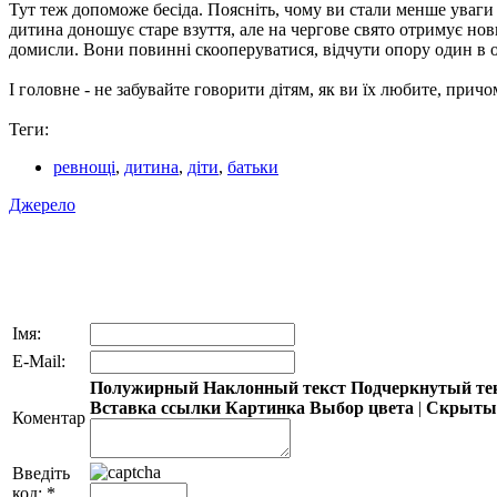
Тут теж допоможе бесіда. Поясніть, чому ви стали менше уваги
дитина доношує старе взуття, але на чергове свято отримує но
домисли. Вони повинні скооперуватися, відчути опору один в о
І головне - не забувайте говорити дітям, як ви їх любите, при
Теги:
ревнощі
,
дитина
,
діти
,
батьки
Джерело
Імя:
E-Mail:
Полужирный
Наклонный текст
Подчеркнутый те
Вставка ссылки
Картинка
Выбор цвета
|
Скрытый
Коментар
Введіть
код:
*