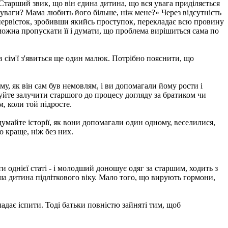
 Старший звик, що він єдина дитина, що вся увага приділяється
ь уваги? Мама любить його більше, ніж мене?» Через відсутність
 первісток, зробивши якийсь проступок, перекладає всю провину
можна пропускати її і думати, що проблема вирішиться сама по
 сім'ї з'явиться ще один малюк. Потрібно пояснити, що
у, як він сам був немовлям, і ви допомагали йому рости і
уйте залучити старшого до процесу догляду за братиком чи
, коли той підросте.
думайте історії, як вони допомагали один одному, веселилися,
о краще, ніж без них.
и однієї статі - і молодший доношує одяг за старшим, ходить з
ша дитина підліткового віку. Мало того, що вирують гормони,
адає іспити. Тоді батьки повністю зайняті тим, щоб