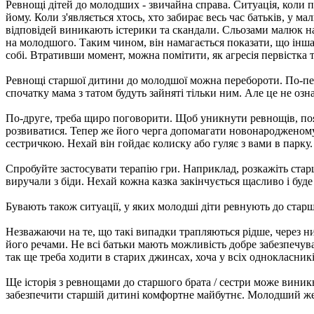
Ревнощі дітей до молодших - звичайна справа. Ситуація, коли пе
йому. Коли з'являється хтось, хто забирає весь час батьків, у 
відповідей виникають істерики та скандали. Сльозами малюк на
на молодшого. Таким чином, він намагається показати, що інша
собі. Втративши момент, можна помітити, як агресія первістка 
Ревнощі старшої дитини до молодшої можна перебороти. По-перш
спочатку мама з татом будуть зайняті тільки ним. Але це не оз
По-друге, треба щиро поговорити. Щоб уникнути ревнощів, пояс
розвиватися. Тепер же його черга допомагати новонародженому 
сестричкою. Нехай він гойдає колиску або гуляє з вами в парку.
Спробуйте застосувати терапію гри. Наприклад, розкажіть старш
виручали з біди. Нехай кожна казка закінчується щасливо і буде
Бувають також ситуації, у яких молодші діти ревнують до стар
Незважаючи на те, що такі випадки трапляються рідше, через них
його речами. Не всі батьки мають можливість добре забезпечув
так ще треба ходити в старих джинсах, хоча у всіх однокласників
Ще історія з ревнощами до старшого брата / сестри може виникн
забезпечити старшій дитині комфортне майбутнє. Молодший же 