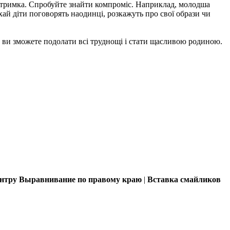
підтримка. Спробуйте знайти компроміс. Наприклад, молодша
ай діти поговорять наодинці, розкажуть про свої образи чи
ти ви зможете подолати всі труднощі і стати щасливою родиною.
ентру
Выравнивание по правому краю
|
Вставка смайликов