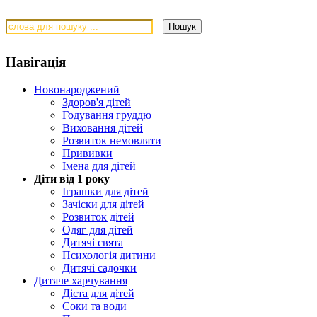
Навігація
Новонароджений
Здоров'я дітей
Годування груддю
Виховання дітей
Розвиток немовляти
Прививки
Імена для дітей
Діти від 1 року
Іграшки для дітей
Зачіски для дітей
Розвиток дітей
Одяг для дітей
Дитячі свята
Психологія дитини
Дитячі садочки
Дитяче харчування
Дієта для дітей
Соки та води