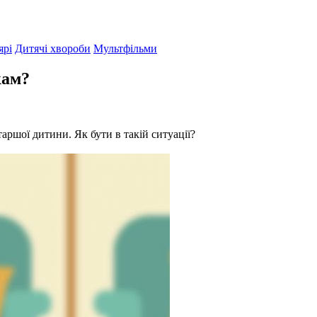
ярі
Дитячі хвороби
Мультфільми
кам?
таршої дитини. Як бути в такій ситуації?