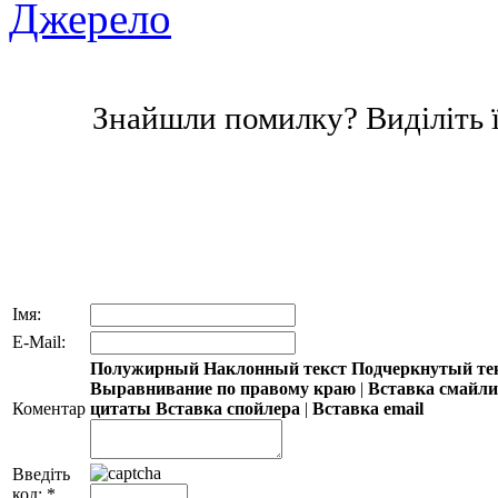
Джерело
Знайшли помилку? Виділіть ї
Імя:
E-Mail:
Полужирный
Наклонный текст
Подчеркнутый те
Выравнивание по правому краю
|
Вставка смайл
Коментар
цитаты
Вставка спойлера
|
Вставка email
Введіть
код:
*