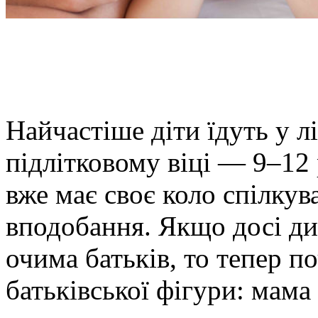
Найчастіше діти їдуть у л
підлітковому віці — 9–12 
вже має своє коло спілкув
вподобання. Якщо досі ди
очима батьків, то тепер п
батьківської фігури: мама