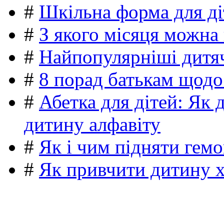
#
Шкільна форма для ді
#
З якого місяця можна
#
Найпопулярніші дитяч
#
8 порад батькам щодо
#
Абетка для дітей: Як 
дитину алфавіту
#
Як і чим підняти гемо
#
Як привчити дитину 