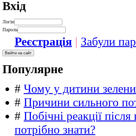
Вхід
Логін
Пароль
Реєстрація
|
Забули па
Популярне
#
Чому у дитини зелени
#
Причини сильного пот
#
Побічні реакції післ
потрібно знати?