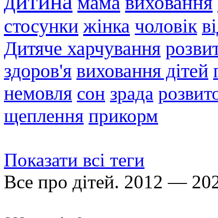
дитина
мама
виховання
стосунки
жінка
чоловік
в
Дитяче харчування
розви
здоров'я
виховання дітей
немовля
сон
зрада
розвито
щеплення
прикорм
Показати всі теги
Все про дітей. 2012 — 20