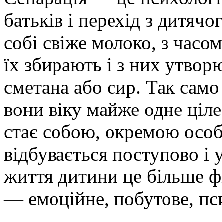
батьків і перехід з дитячо
собі свіже молоко, з часо
їх збирають і з них утво
сметана або сир. Так сам
вони віку майже одне ціле
стає собою, окремою особ
відбувається поступово і 
життя дитини це більше фі
— емоційне, побутове, пс