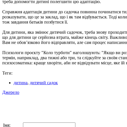
треба допомогти дитині полегшити цю адаптацію.
Справжня адаптація дитини до садочка повинна починатися тижн
розказувати, що це за заклад, що і як там відбувається. Тоді кол
тож завдання батьків позбутися її.
Для дитини, яка змінює дитячий садочок, треба знову проходити
що для дитини це серйозна втрата, майже кінець світу. Важлив
Вам не обов’язково його відправляти, але сам процес написання
Психологи проєкту "Коло турботи" наголошують: "Якщо ви розум
термін, наприклад, два тижні або три, та слідкуйте за своїм 
психосоматика: краще хворіти, аби не відвідувати місце, яке їй 
Теги:
дитина
,
дитячий садок
Джерело
Імя: