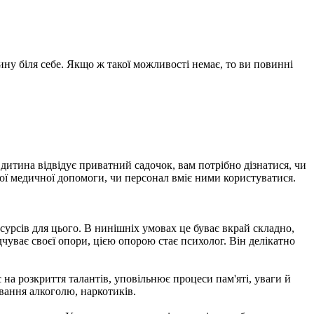
ину біля себе. Якщо ж такої можливості немає, то ви повинні
итина відвідує приватний садочок, вам потрібно дізнатися, чи
ної медичної допомоги, чи персонал вміє ними користуватися.
сурсів для цього. В нинішніх умовах це буває вкрай складно,
дчуває своєї опори, цією опорою стає психолог. Він делікатно
 на розкриття талантів, уповільнює процеси пам'яті, уваги й
ивання алкоголю, наркотиків.