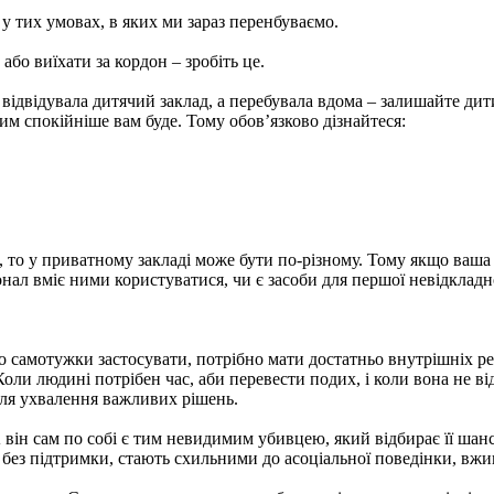
 у тих умовах, в яких ми зараз перенбуваємо.
бо виїхати за кордон – зробіть це.
е відвідувала дитячий заклад, а перебувала вдома – залишайте дит
тим спокійніше вам буде. Тому обов’язково дізнайтеся:
о у приватному закладі може бути по-різному. Тому якщо ваша д
сонал вміє ними користуватися, чи є засоби для першої невідклад
о самотужки застосувати, потрібно мати достатньо внутрішніх ре
оли людині потрібен час, аби перевести подих, і коли вона не ві
 для ухвалення важливих рішень.
А він сам по собі є тим невидимим убивцею, який відбирає її шанс
у без підтримки, стають схильними до асоціальної поведінки, вж