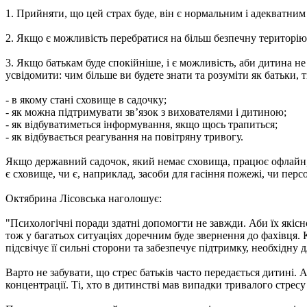
1. Прийняти, що цей страх буде, він є нормальним і адекватним
2. Якщо є можливість перебратися на більш безпечну територію а
3. Якщо батькам буде спокійніше, і є можливість, аби дитина н
усвідомити: чим більше ви будете знати та розуміти як батьки, 
- в якому стані сховище в садочку;
- як можна підтримувати зв’язок з вихователями і дитиною;
- як відбуватиметься інформування, якщо щось трапиться;
- як відбувається реагування на повітряну тривогу.
Якщо державний садочок, який немає сховища, працює офлайн, т
є сховище, чи є, наприклад, засоби для гасіння пожежі, чи пер
Октябрина Лісовська наголошує:
"Психологічні поради здатні допомогти не завжди. Аби їх якісн
тож у багатьох ситуаціях доречним буде звернення до фахівця. К
підсвічує її сильні сторони та забезпечує підтримку, необхідну
Варто не забувати, що стрес батьків часто передається дитині. 
концентрації. Ті, хто в дитинстві мав випадки тривалого стрес