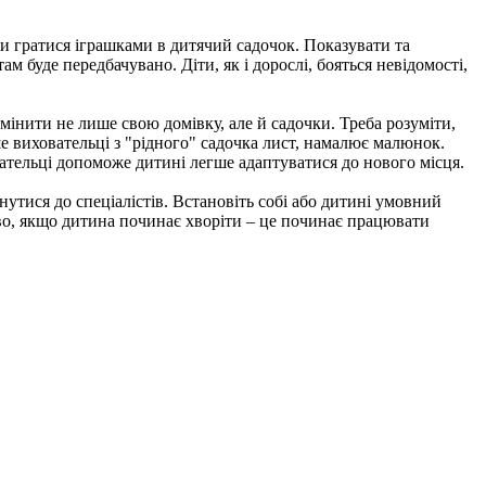
и гратися іграшками в дитячий садочок. Показувати та
там буде передбачувано. Діти, як і дорослі, бояться невідомості,
змінити не лише свою домівку, але й садочки. Треба розуміти,
е виховательці з "рідного" садочка лист, намалює малюнок.
вательці допоможе дитині легше адаптуватися до нового місця.
тися до спеціалістів. Встановіть собі або дитині умовний
иво, якщо дитина починає хворіти – це починає працювати