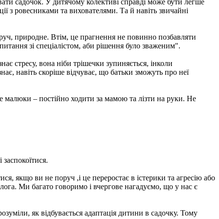
ати садочок. У дитячому колективі справді може бути легше
ції з ровесниками та вихователями. Та й навіть звичайні
руч, природне. Втім, це прагнення не повинно позбавляти
итання зі спеціалістом, аби рішення було зваженим".
знає стресу, вона ніби трішечки зупиняється, інколи
знає, навіть скоріше відчуває, що батьки зможуть про неї
е малюки – постійно ходити за мамою та лізти на руки. Не
і заспокоїтися.
ся, якщо ви не поруч ,і це переростає в істерики та агресію або
олога. Ми багато говоримо і вчергове нагадуємо, що у нас є
зуміли, як відбувається адаптація дитини в садочку. Тому