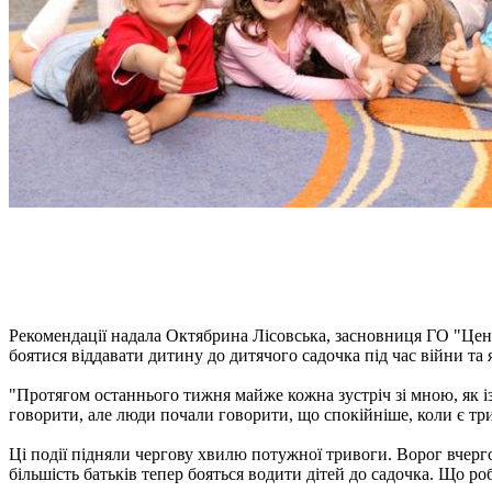
Рекомендації надала Октябрина Лісовська, засновниця ГО "Цент
боятися віддавати дитину до дитячого садочка під час війни та
"Протягом останнього тижня майже кожна зустріч зі мною, як із 
говорити, але люди почали говорити, що спокійніше, коли є три
Ці події підняли чергову хвилю потужної тривоги. Ворог вчерго
більшість батьків тепер бояться водити дітей до садочка. Що ро