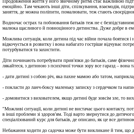
Продовження життя у його звичному ритмі стає важливою підтр
емоційно. Там чекають інші діти, спілкування, взаємодія, підтр
заняття, де можна поліпити, помалювати, теж стають своєрідно
Водночас острах та побоювання батьків теж не є безпідставним
малюка щасливого й повноцінного дитинства. Дуже добре в емоц
Можлива ситуація, коли дитина під час війни почала боятися і н
відкочується в розвитку і вона набагато гостріше відчуває потре
потурбуватися та захистити.
Діти починають потребувати прив'язки до батьків, саме фізичн
лякайтеся, з дитиною з психічної точки зору все гаразд – вона 
- дати дитині з собою річ, яка пахне мамою або татом, наприкла
- покласти до ланч-боксу маленьку записку з сердечком та напи
- домовитися з вихователем, якщо дитині буде зовсім зле, то вих
"Можливі ситуації, коли дитині не вистачає цього контакту, пот
в інші проблеми зі здоров'ям. Тоді варто звернутися до дитячог
спеціалізований курс для батьків, де описано, як це все дитино
Небажання ходити до садочка може бути викликане й тим, що ди