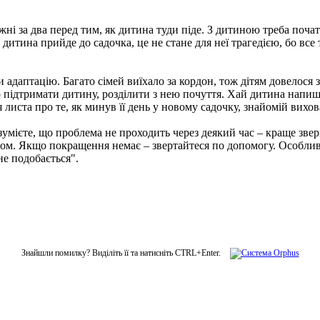
і за два перед тим, як дитина туди піде. З дитиною треба почат
и дитина прийде до садочка, це не стане для неї трагедією, бо все 
 адаптацію. Багато сімей виїхало за кордон, тож дітям довелося 
о підтримати дитину, розділити з нею почуття. Хай дитина напиш
 листа про те, як минув її день у новому садочку, знайомій вихо
ієте, що проблема не проходить через деякий час – краще зверну
станом. Якщо покращення немає – звертайтеся по допомогу. Особл
не подобається".
Знайшли помилку? Виділіть її та натисніть CTRL+Enter.