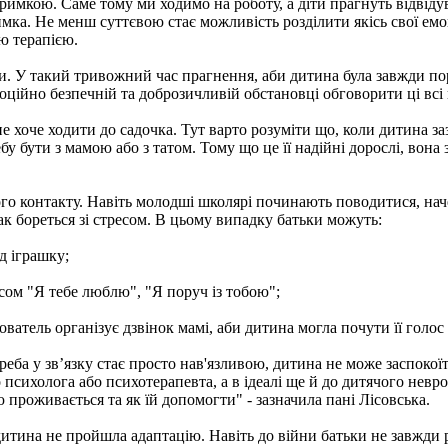
имкою. Саме тому ми ходимо на роботу, а діти прагнуть відвідув
имка. Не менш суттєвою стає можливість розділити якісь свої емо
ю терапією.
и. У такий тривожний час прагнення, аби дитина була завжди по
ійно безпечній та доброзичливій обстановці обговорити ці всі п
е хоче ходити до садочка. Тут варто розуміти що, коли дитина за
бу бути з мамою або з татом. Тому що це її надійні дорослі, вона 
ого контакту. Навіть молодші школярі починають поводитися, нач
так бореться зі стресом. В цьому випадку батьки можуть:
д іграшку;
сом "Я тебе люблю", "Я поруч із тобою";
ователь організує дзвінок мамі, аби дитина могла почути її голос 
реба у зв’язку стає просто нав'язливою, дитина не може заспокоїти
о психолога або психотерапевта, а в ідеалі ще й до дитячого невр
ю проживається та як їй допомогти" - зазначила пані Лісовська.
тина не пройшла адаптацію. Навіть до війни батьки не завжди ро