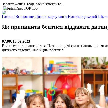
Завантаження. Будь ласка зачекайте...
Головна
Всі новини
Дитяче харчування
Новонароджений
Школ
Як припинити боятися віддавати дитину
07:00, 13.02.2023
Війна змінила наше життя. Незвичні речі стали нашим повсякде
дитячого садочка. Що з цим робити?