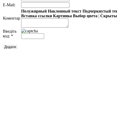
E-Mail:
Полужирный
Наклонный текст
Подчеркнутый те
Вставка ссылки
Картинка
Выбор цвета
|
Скрытый
Коментар
Введіть
код:
*