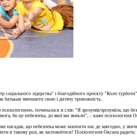
р соціального лідерства" і благодійного проєкту "Коло турботи
 як батькам зменшити свою і дитячу тривожність.
психологинею, починалася зі слів: "Я зрозумів/зрозуміла, що без
вога, бо це небезпека, до якої ми звикли", – каже психологиня 
ве нагадав, що небезпека може захопити нас де завгодно, у звич
бити в такому разі, як заспокоїтися? Психологиня Оксана радить: