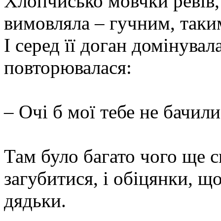
Хлопчисько мовчки ревів,
вимовляла – гучним, таки
І серед її доган домінувал
повторювалася:
– Очі б мої тебе не бачили
Там було багато чого ще 
загубитися, і обіцянки, що
дядьки.