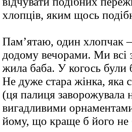
відчувати подібних переж
хлопців, яким щось подіб
Пам’ятаю, один хлопчак – 
додому вечорами. Ми всі з
жила баба. У когось були б
Не дуже стара жінка, яка 
(ця палиця заворожувала н
вигадливими орнаментами)
йому, що краще б його н