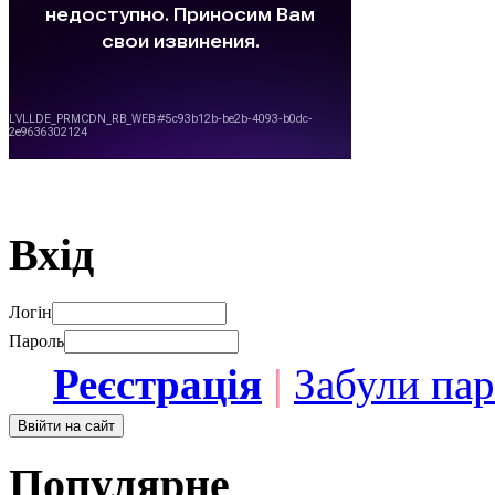
Вхід
Логін
Пароль
Реєстрація
|
Забули па
Популярне