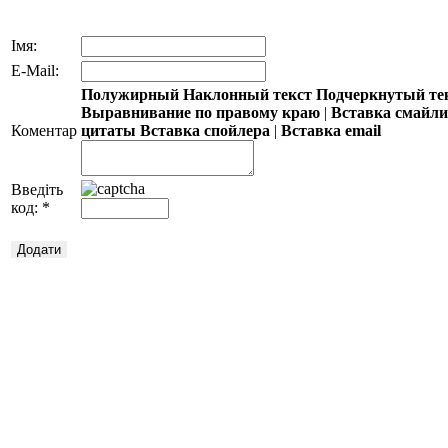
Імя:
E-Mail:
Полужирный
Наклонный текст
Подчеркнутый те
Выравнивание по правому краю
|
Вставка смайл
Коментар
цитаты
Вставка спойлера
|
Вставка email
Введіть
код:
*