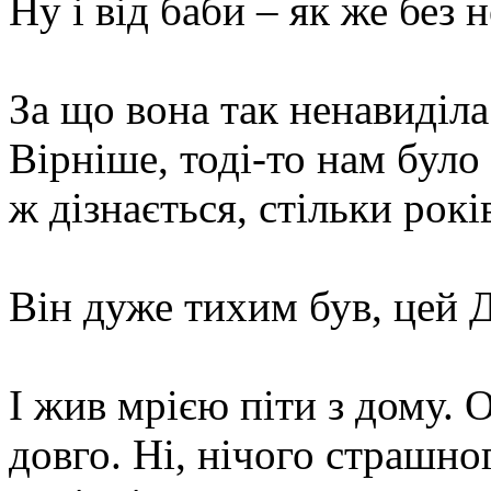
Ну і від баби – як же без н
За що вона так ненавиділа 
Вірніше, тоді-то нам було 
ж дізнається, стільки рок
Він дуже тихим був, цей Д
І жив мрією піти з дому. 
довго. Ні, нічого страшног