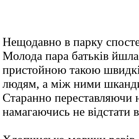
Нещодавно в парку спосте
Молода пара батьків йшл
пристойною такою швидк
людям, а між ними шканди
Старанно переставляючи но
намагаючись не відстати в