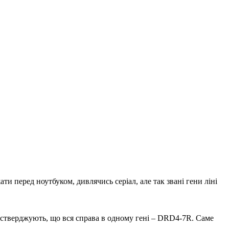
ати перед ноутбуком, дивлячись серіал, але так звані гени ліні
 стверджують, що вся справа в одному гені – DRD4-7R. Саме