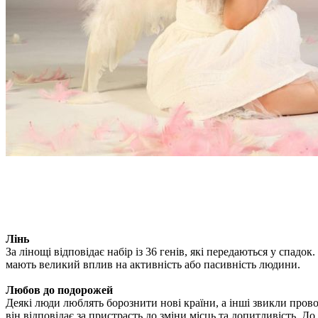
Лінь
За лінощі відповідає набір із 36 генів, які передаються у спадо
мають великий вплив на активність або пасивність людини.
Любов до подорожей
Деякі люди люблять борознити нові країни, а інші звикли про
він відповідає за пристрасть до зміни місць та допитливість. До