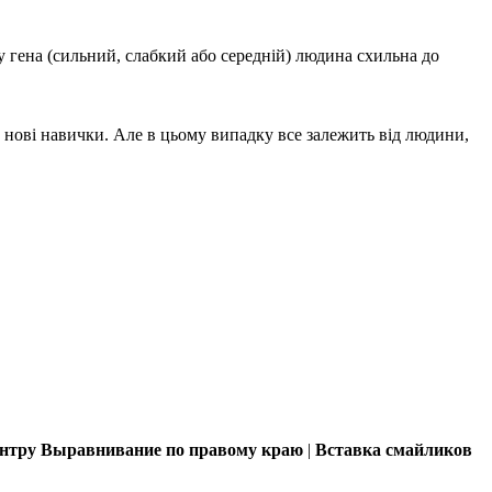
у гена (сильний, слабкий або середній) людина схильна до
ти нові навички. Але в цьому випадку все залежить від людини,
ентру
Выравнивание по правому краю
|
Вставка смайликов