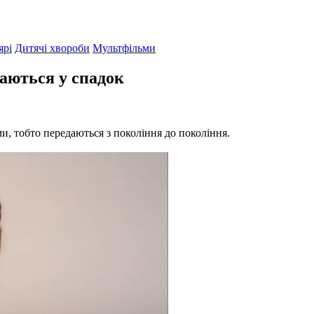
ярі
Дитячі хвороби
Мультфільми
даються у спадок
ми, тобто передаються з покоління до покоління.