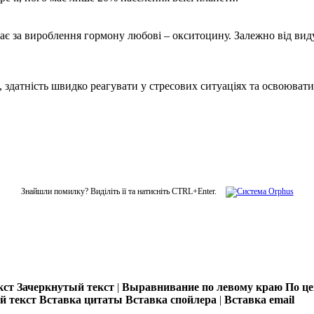
ідає за вироблення гормону любові – окситоцину. Залежно від вид
ію, здатність швидко реагувати у стресових ситуаціях та освоюва
Знайшли помилку? Виділіть її та натисніть CTRL+Enter.
кст
Зачеркнутый текст
|
Выравнивание по левому краю
По ц
 текст
Вставка цитаты
Вставка спойлера
|
Вставка email