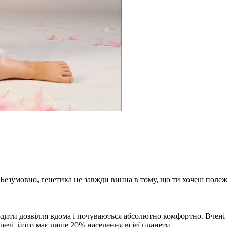
к. Безумовно, генетика не завжди винна в тому, що ти хочеш полеж
водити дозвілля вдома і почуваються абсолютно комфортно. Вчені
 речі, його має лише 20% населення всієї планети.