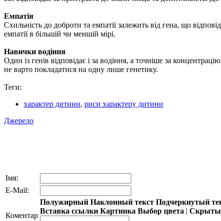
Емпатія
Схильність до доброти та емпатії залежить від гена, що відпов
емпатії в більшій чи меншій мірі.
Навички водіння
Один із генів відповідає і за водіння, а точніше за концентрац
не варто покладатися на одну лише генетику.
Теги:
характер дитини
,
риси характеру дитини
Джерело
Імя:
E-Mail:
Полужирный
Наклонный текст
Подчеркнутый те
Вставка ссылки
Картинка
Выбор цвета
|
Скрытый
Коментар