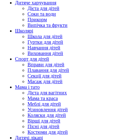
Дитяче харчування
Дієта для дітей
Соки та води
Прикорм
Випічка та фрукти
Школярі
Школа для дітей
Гуртки для дітей
Навчання дітей
Виховання дітей
Спорт для дітей
Вправи для дітей
Плавання для дітей
Секції для дітей
Масаж для дітей
Мама і тато
Дієта для вагітних
Мама та краса
Меблі для дітей
Усиновлення дітей
Коляски для дітей
Вірші для дітей
Пісні для дітей
Костюми для дітей
Дитячі лікарі