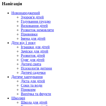
Навігація
Новонароджений
Здоров'я дітей
Годування груддю
Виховання дітей
Розвиток немовляти
Прививки
Імена для дітей
Діти від 1 року
Іграшки для дітей
Зачіски для дітей
Розвиток дітей
Одяг для дітей
Дитячі свята
Психологія дитини
Дитячі садочки
Дитяче харчування
Дієта для дітей
Соки та води
Прикорм
Випічка та фрукти
Школярі
Школа для дітей