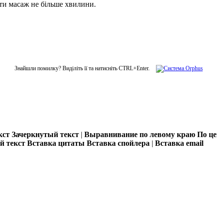
ити масаж не більше хвилини.
Знайшли помилку? Виділіть її та натисніть CTRL+Enter.
кст
Зачеркнутый текст
|
Выравнивание по левому краю
По ц
 текст
Вставка цитаты
Вставка спойлера
|
Вставка email