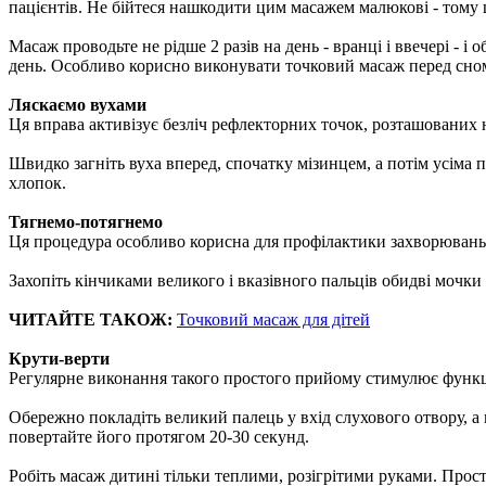
пацієнтів. Не бійтеся нашкодити цим масажем малюкові - тому 
Масаж проводьте не рідше 2 разів на день - вранці і ввечері - і
день. Особливо корисно виконувати точковий масаж перед сно
Ляскаємо вухами
Ця вправа активізує безліч рефлекторних точок, розташованих
Швидко загніть вуха вперед, спочатку мізинцем, а потім усіма п
хлопок.
Тягнемо-потягнемо
Ця процедура особливо корисна для профілактики захворювань
Захопіть кінчиками великого і вказівного пальців обидві мочки
ЧИТАЙТЕ ТАКОЖ:
Точковий масаж для дітей
Крути-верти
Регулярне виконання такого простого прийому стимулює функц
Обережно покладіть великий палець у вхід слухового отвору, а 
повертайте його протягом 20-30 секунд.
Робіть масаж дитині тільки теплими, розігрітими руками. Прост