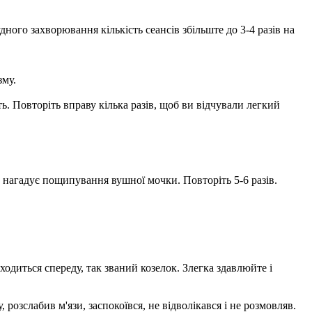
удного захворювання кількість сеансів збільште до 3-4 разів на
зму.
ь. Повторіть вправу кілька разів, щоб ви відчували легкий
ва нагадує пощипування вушної мочки. Повторіть 5-6 разів.
одиться спереду, так званий козелок. Злегка здавлюйте і
озслабив м'язи, заспокоївся, не відволікався і не розмовляв.