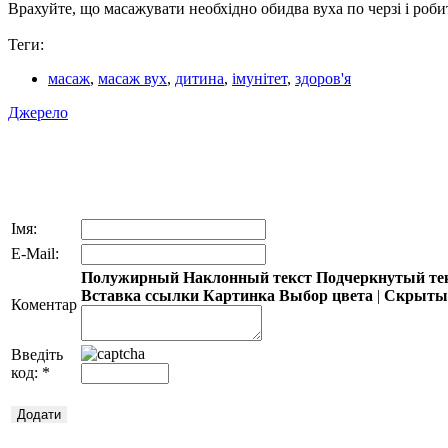
Врахуйте, що масажувати необхідно обидва вуха по черзі і роб
Теги:
масаж
,
масаж вух
,
дитина
,
імунітет
,
здоров'я
Джерело
Імя:
E-Mail:
Полужирный
Наклонный текст
Подчеркнутый те
Вставка ссылки
Картинка
Выбор цвета
|
Скрытый
Коментар
Введіть
код:
*