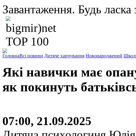
Завантаження. Будь ласка з
Головна
Всі новини
Дитяче харчування
Новонароджений
Школ
Які навички має опану
як покинуть батьківс
07:00, 21.09.2025
Дитяча психологиня Юлія