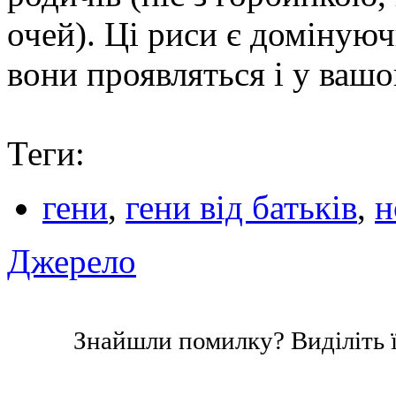
очей). Ці риси є доміную
вони проявляться і у ваш
Теги:
гени
,
гени від батьків
,
н
Джерело
Знайшли помилку? Виділіть ї