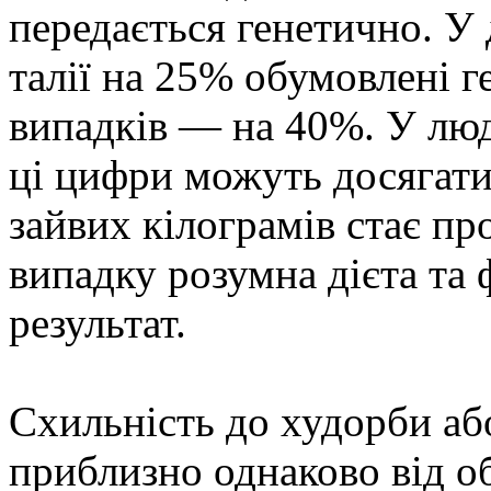
передається генетично. У
талії на 25% обумовлені г
випадків — на 40%. У люд
ці цифри можуть досягати 
зайвих кілограмів стає пр
випадку розумна дієта та 
результат.
Схильність до худорби аб
приблизно однаково від о