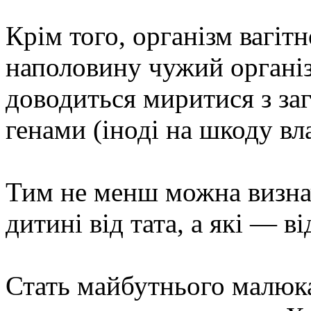
Крім того, організм вагітн
наполовину чужий організ
доводиться миритися з за
генами (іноді на шкоду вл
Тим не менш можна визнач
дитині від тата, а які — в
Стать майбутнього малюка