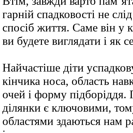
Втім, завжди варто пам’ят
гарній спадковості не слі
спосіб життя. Саме він у 
ви будете виглядати і як с
Найчастіше діти успадкову
кінчика носа, область нав
очей і форму підборіддя. 
ділянки є ключовими, то
областями здаються нам р