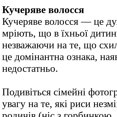
Кучеряве волосся
Кучеряве волосся — це ду
мріють, що в їхньої дити
незважаючи на те, що схи
це домінантна ознака, наяв
недостатньо.
Подивіться сімейні фотогр
увагу на те, які риси нез
родичів (ніс з горбинкою,