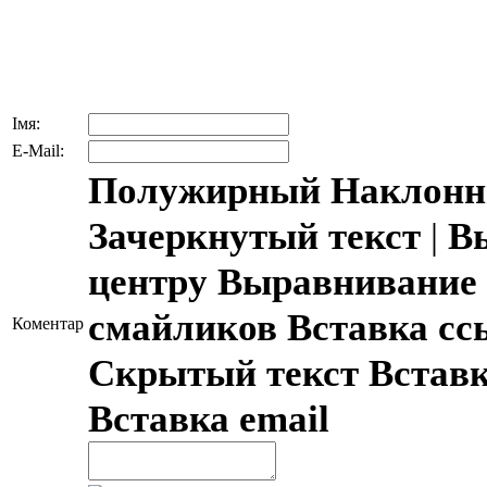
Імя:
E-Mail:
Полужирный
Наклонн
Зачеркнутый текст
|
В
центру
Выравнивание 
смайликов
Вставка с
Коментар
Скрытый текст
Встав
Вставка email