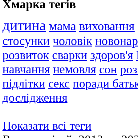
Хмарка тегів
дитина
мама
виховання
стосунки
чоловік
новона
розвиток
сварки
здоров'я
навчання
немовля
сон
роз
підлітки
секс
поради бать
дослідження
Показати всі теги