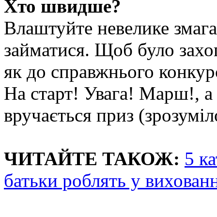
Хто швидше?
Влаштуйте невелике змага
займатися. Щоб було захо
як до справжнього конкурс
На старт! Увага! Марш!, 
вручається приз (зрозумі
ЧИТАЙТЕ ТАКОЖ:
5 к
батьки роблять у вихованн