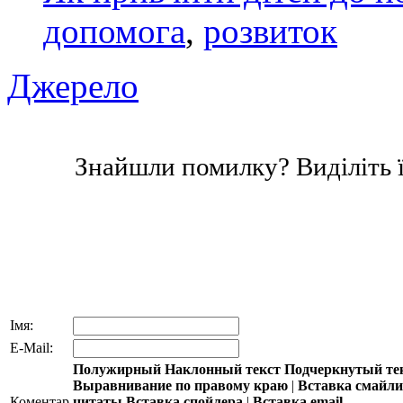
допомога
,
розвиток
Джерело
Знайшли помилку? Виділіть ї
Імя:
E-Mail:
Полужирный
Наклонный текст
Подчеркнутый те
Выравнивание по правому краю
|
Вставка смайл
Коментар
цитаты
Вставка спойлера
|
Вставка email