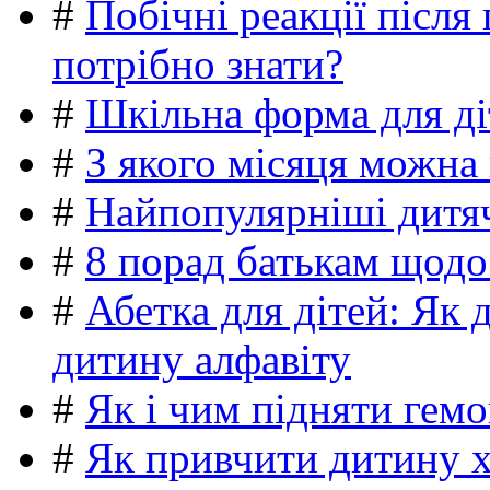
#
Побічні реакції післ
потрібно знати?
#
Шкільна форма для ді
#
З якого місяця можна
#
Найпопулярніші дитяч
#
8 порад батькам щодо
#
Абетка для дітей: Як 
дитину алфавіту
#
Як і чим підняти гемо
#
Як привчити дитину 