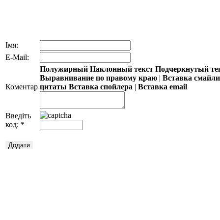
Імя:
E-Mail:
Полужирный
Наклонный текст
Подчеркнутый те
Выравнивание по правому краю
|
Вставка смайл
Коментар
цитаты
Вставка спойлера
|
Вставка email
Введіть
код:
*