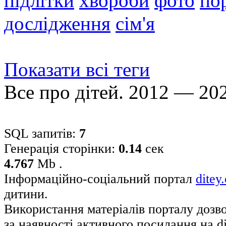
підлітки
хвороби
фото
по
дослідження
сім'я
Показати всі теги
Все про дітей. 2012 — 20
SQL запитів:
7
Генерація сторінки:
0.14
сек
4.767
Mb .
Інформаційно-соціальний портал
ditey
дитини.
Використання матеріалів порталу дозв
за наявності активного посилання на di