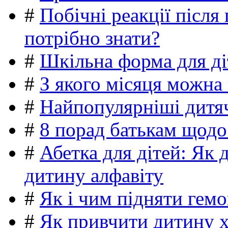
#
Побічні реакції післ
потрібно знати?
#
Шкільна форма для ді
#
З якого місяця можна
#
Найпопулярніші дитяч
#
8 порад батькам щодо
#
Абетка для дітей: Як 
дитину алфавіту
#
Як і чим підняти гемо
#
Як привчити дитину 