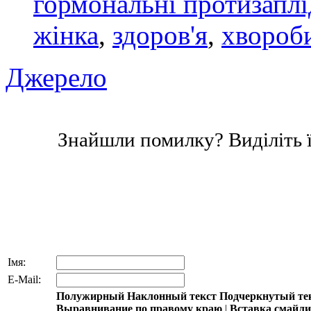
гормональні протизаплі
жінка
,
здоров'я
,
хвороб
Джерело
Знайшли помилку? Виділіть ї
Імя:
E-Mail:
Полужирный
Наклонный текст
Подчеркнутый те
Выравнивание по правому краю
|
Вставка смайл