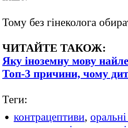
Тому без гінеколога обира
ЧИТАЙТЕ ТАКОЖ:
Яку іноземну мову найл
Топ-3 причини, чому дит
Теги:
контрацептиви
,
оральні