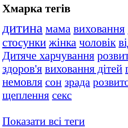
Хмарка тегів
дитина
мама
виховання
стосунки
жінка
чоловік
в
Дитяче харчування
розви
здоров'я
виховання дітей
немовля
сон
зрада
розвито
щеплення
секс
Показати всі теги