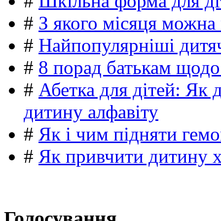
#
Шкільна форма для ді
#
З якого місяця можна
#
Найпопулярніші дитяч
#
8 порад батькам щодо
#
Абетка для дітей: Як 
дитину алфавіту
#
Як і чим підняти гемо
#
Як привчити дитину 
Голосування