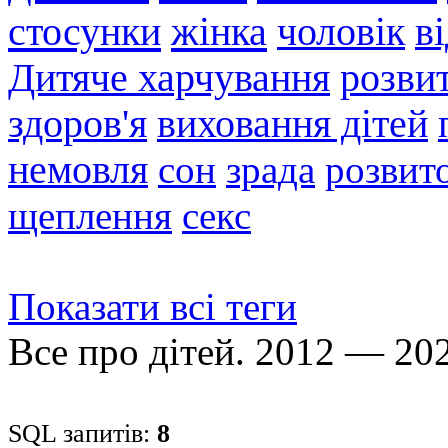
стосунки
жінка
чоловік
в
Дитяче харчування
розви
здоров'я
виховання дітей
немовля
сон
зрада
розвито
щеплення
секс
Показати всі теги
Все про дітей. 2012 — 20
SQL запитів:
8