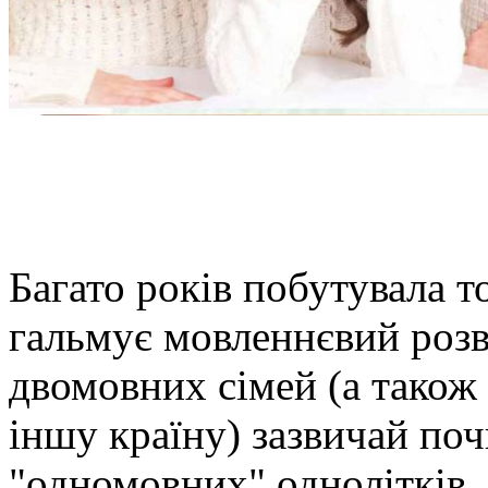
Багато років побутувала то
гальмує мовленнєвий розви
двомовних сімей (а також 
іншу країну) зазвичай по
"одномовних" однолітків. 