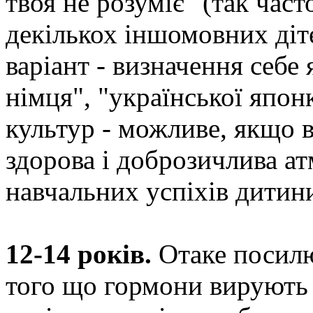
твоя не розуміє" (так час
декількох іншомовних діте
варіант - визначення себе 
німця", "української япон
культур - можливе, якщо в
здорова і доброзичлива а
навчальних успіхів дитин
12-14 років.
Отаке посилю
того що гормони вирують і