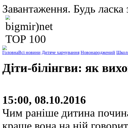
Завантаження. Будь ласка з
Головна
Всі новини
Дитяче харчування
Новонароджений
Школ
Діти-білінгви: як вих
15:00, 08.10.2016
Чим раніше дитина почина
краще вона на ній говорить