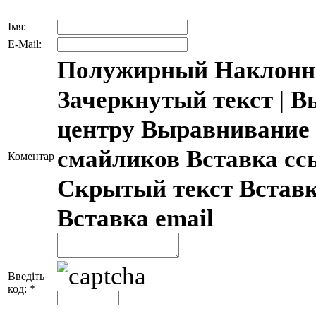
Імя:
E-Mail:
Полужирный
Наклонн
Зачеркнутый текст
|
В
центру
Выравнивание 
смайликов
Вставка с
Коментар
Скрытый текст
Встав
Вставка email
Введіть
код:
*