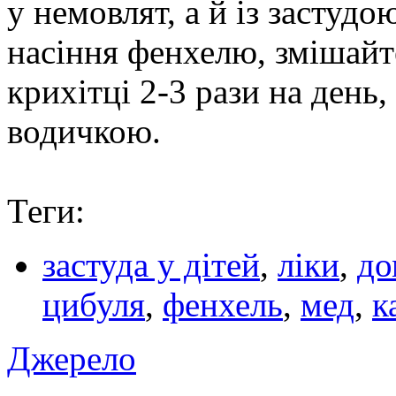
у немовлят, а й із застудо
насіння фенхелю, змішайте
крихітці 2-3 рази на день
водичкою.
Теги:
застуда у дітей
,
ліки
,
до
цибуля
,
фенхель
,
мед
,
к
Джерело