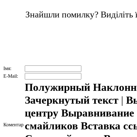
Знайшли помилку? Виділіть ї
Імя:
E-Mail:
Полужирный
Наклонн
Зачеркнутый текст
|
В
центру
Выравнивание 
смайликов
Вставка с
Коментар