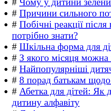
#
Чому у дитини зелени
#
Причини сильного пот
#
Побічні реакції післ
потрібно знати?
#
Шкільна форма для ді
#
З якого місяця можна
#
Найпопулярніші дитяч
#
8 порад батькам щодо
#
Абетка для дітей: Як 
дитину алфавіту