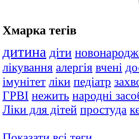
Хмарка тегів
дитина
діти
новонародж
лікування
алергія
вчені
до
імунітет
ліки
педіатр
захв
ГРВІ
нежить
народні засо
Ліки для дітей
простуда
к
Показати всі теги