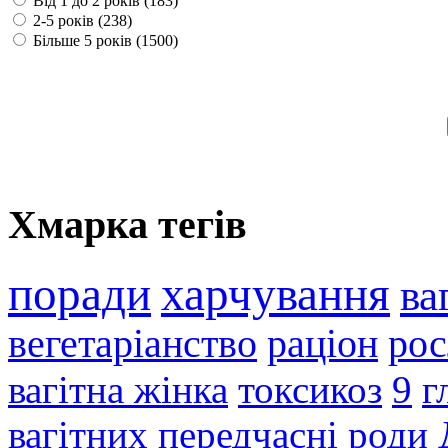
Від 1 до 2 років (183)
2-5 років (238)
Більше 5 років (1500)
Хмарка тегів
поради
харчування
ва
вегетаріанство
раціон
ро
вагітна жінка
токсикоз
9
г
вагітних
передчасні роди