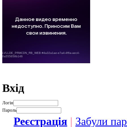
Вхід
Логін
Пароль
Реєстрація
|
Забули па