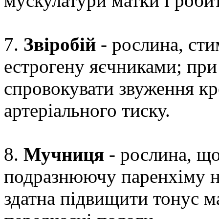
мускулатури матки і роби
7.
Звіробій
- рослина, ст
естрогену яєчниками; при
спровокувати звуження кр
артеріального тиску.
8.
Мучниця
- рослина, що
подразнюючу паренхіму н
здатна підвищити тонус м