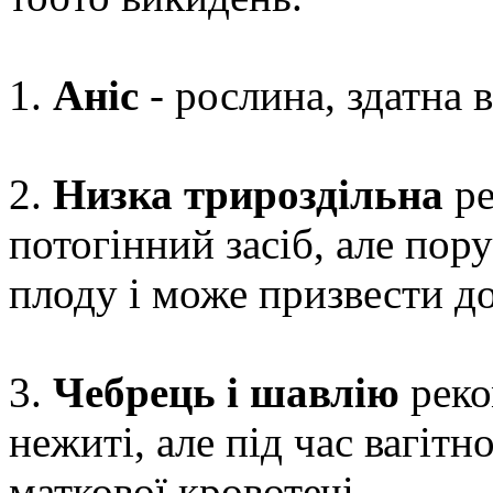
1.
Аніс
- рослина, здатна 
2.
Низка трироздільна
ре
потогінний засіб, але по
плоду і може призвести до
3.
Чебрець і шавлію
реко
нежиті, але під час вагіт
маткової кровотечі.