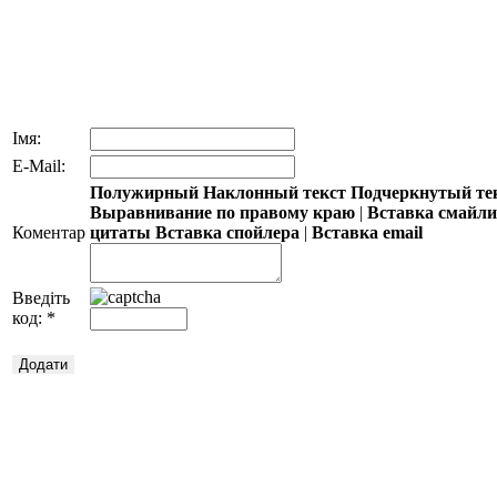
Імя:
E-Mail:
Полужирный
Наклонный текст
Подчеркнутый те
Выравнивание по правому краю
|
Вставка смайл
Коментар
цитаты
Вставка спойлера
|
Вставка email
Введіть
код:
*