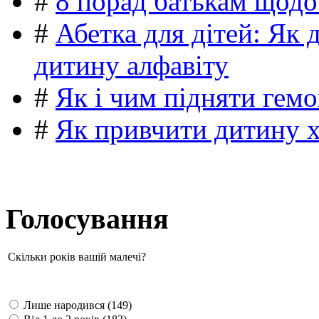
#
8 порад батькам щодо
#
Абетка для дітей: Як 
дитину алфавіту
#
Як і чим підняти гемо
#
Як привчити дитину 
Голосування
Скільки років вашій малечі?
Лише народився (149)