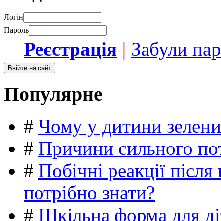
Логін
Пароль
Реєстрація
|
Забули па
Популярне
#
Чому у дитини зелени
#
Причини сильного пот
#
Побічні реакції післ
потрібно знати?
#
Шкільна форма для ді