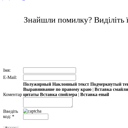
Знайшли помилку? Виділіть ї
Імя:
E-Mail:
Полужирный
Наклонный текст
Подчеркнутый те
Выравнивание по правому краю
|
Вставка смайл
Коментар
цитаты
Вставка спойлера
|
Вставка email
Введіть
код:
*