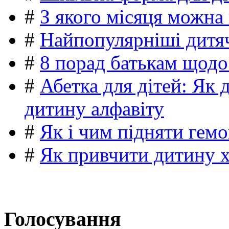
#
З якого місяця можна
#
Найпопулярніші дитяч
#
8 порад батькам щодо
#
Абетка для дітей: Як 
дитину алфавіту
#
Як і чим підняти гемо
#
Як привчити дитину 
Голосування