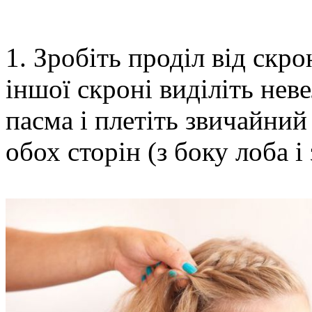
1. Зробіть проділ від скро
іншої скроні виділіть неве
пасма і плетіть звичайний
обох сторін (з боку лоба і