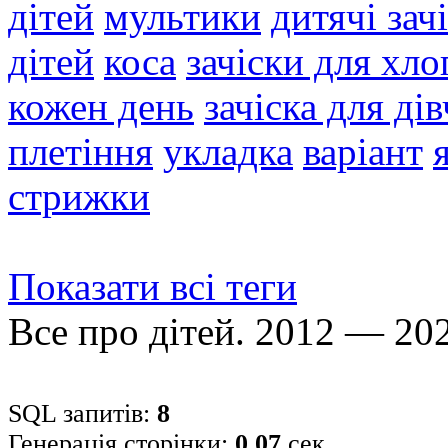
дітей
мультики
дитячі зач
дітей
коса
зачіски для хло
кожен день
зачіска для ді
плетіння
укладка
варіант
стрижки
Показати всі теги
Все про дітей. 2012 — 20
SQL запитів:
8
Генерація сторінки:
0.07
сек