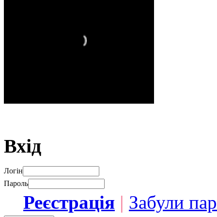
Вхід
Логін
Пароль
Реєстрація
|
Забули па