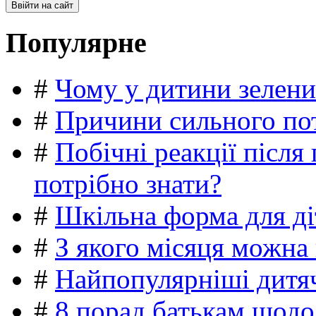
Популярне
#
Чому у дитини зелени
#
Причини сильного пот
#
Побічні реакції післ
потрібно знати?
#
Шкільна форма для ді
#
З якого місяця можна
#
Найпопулярніші дитяч
#
8 порад батькам щодо