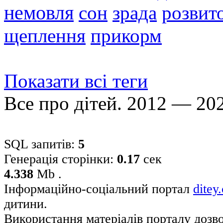
немовля
сон
зрада
розвито
щеплення
прикорм
Показати всі теги
Все про дітей. 2012 — 20
SQL запитів:
5
Генерація сторінки:
0.17
сек
4.338
Mb .
Інформаційно-соціальний портал
ditey
дитини.
Використання матеріалів порталу дозв