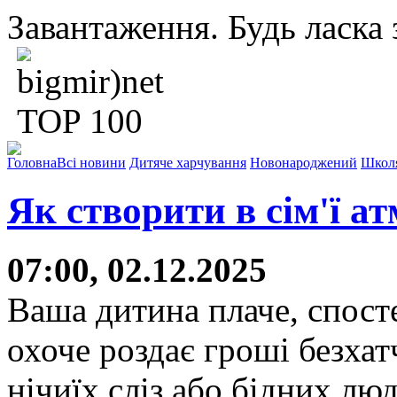
Завантаження. Будь ласка з
Головна
Всі новини
Дитяче харчування
Новонароджений
Школ
Як створити в сім'ї а
07:00, 02.12.2025
Ваша дитина плаче, спост
охоче роздає гроші безха
нічиїх сліз або бідних л