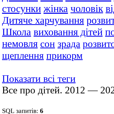
стосунки
жінка
чоловік
в
Дитяче харчування
розви
Школа
виховання дітей
п
немовля
сон
зрада
розвито
щеплення
прикорм
Показати всі теги
Все про дітей. 2012 — 20
SQL запитів:
6