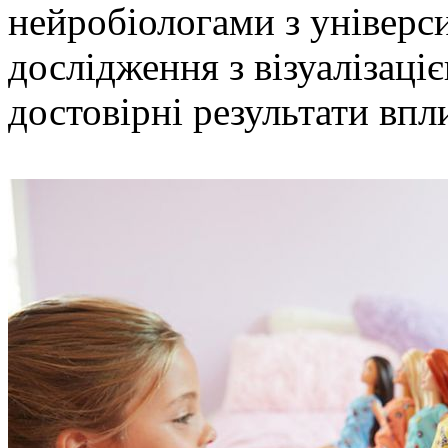
нейробіологами з універс
дослідження з візуалізаці
достовірні результати впл