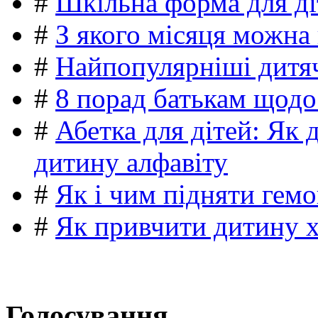
#
Шкільна форма для ді
#
З якого місяця можна
#
Найпопулярніші дитяч
#
8 порад батькам щодо
#
Абетка для дітей: Як 
дитину алфавіту
#
Як і чим підняти гемо
#
Як привчити дитину 
Голосування