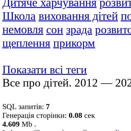
Дитяче харчування
розви
Школа
виховання дітей
п
немовля
сон
зрада
розвито
щеплення
прикорм
Показати всі теги
Все про дітей. 2012 — 20
SQL запитів:
7
Генерація сторінки:
0.08
сек
4.609
Mb .