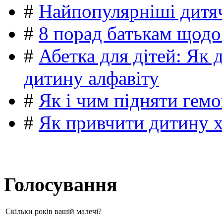
#
Найпопулярніші дитяч
#
8 порад батькам щодо
#
Абетка для дітей: Як 
дитину алфавіту
#
Як і чим підняти гемо
#
Як привчити дитину 
Голосування
Скільки років вашій малечі?